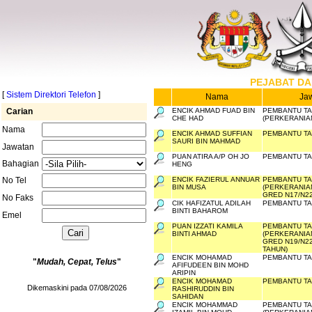
PEJABAT DA
[
Sistem Direktori Telefon
]
Nama
Ja
Carian
ENCIK AHMAD FUAD BIN
PEMBANTU TA
CHE HAD
(PERKERANIAN
Nama
ENCIK AHMAD SUFFIAN
PEMBANTU TAD
SAURI BIN MAHMAD
Jawatan
PUAN ATIRA A/P OH JO
PEMBANTU TA
Bahagian
HENG
No Tel
ENCIK FAZIERUL ANNUAR
PEMBANTU TA
BIN MUSA
(PERKERANIA
GRED N17/N2
No Faks
CIK HAFIZATUL ADILAH
PEMBANTU TA
BINTI BAHAROM
Emel
PUAN IZZATI KAMILA
PEMBANTU TA
BINTI AHMAD
(PERKERANIA
GRED N19/N22
TAHUN)
ENCIK MOHAMAD
PEMBANTU TA
"
Mudah, Cepat, Telus
"
AFIFUDEEN BIN MOHD
ARIPIN
ENCIK MOHAMAD
PEMBANTU TA
Dikemaskini pada 07/08/2026
RASHIRUDDIN BIN
SAHIDAN
ENCIK MOHAMMAD
PEMBANTU TA