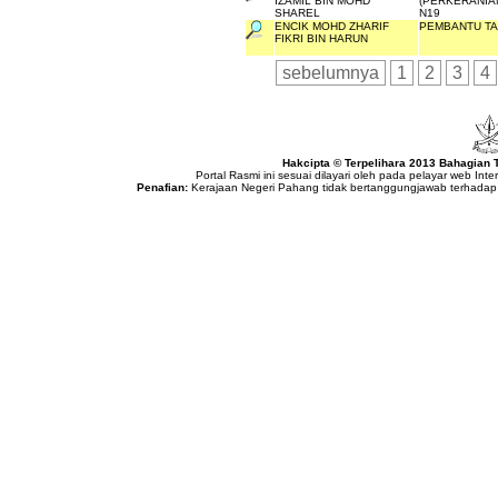
IZAMIL BIN MOHD
(PERKERANIAN
SHAREL
N19
ENCIK MOHD ZHARIF
PEMBANTU TAD
FIKRI BIN HARUN
sebelumnya
1
2
3
4
Hakcipta © Terpelihara 2013 Bahagian
Portal Rasmi ini sesuai dilayari oleh pada pelayar web Int
Penafian:
Kerajaan Negeri Pahang tidak bertanggungjawab terhadap 