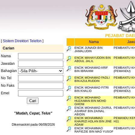
PEJABAT DAE
[
Sistem Direktori Telefon
]
Nama
Jawa
Carian
ENCIK JUNAIDI BIN
PEMBANTU KH
JAMALUDIN
Nama
ENCIK MAHAYUDDIN BIN
PEMBANTU KH
ABDUL JALIL
Jawatan
ENCIK MOHAMAD ARIF
PEMBANTU KH
Bahagian
BIN IBRAHIM
(PEMANDU)
No Tel
ENCIK MOHAMAD FADLI
PEMBANTU KH
BIN AZULRUDDIN
No Faks
ENCIK MOHAMAD FITRI
PEMBANTU KH
BIN KHALID
(PEMANDU)
Emel
ENCIK MOHAMAD
PEMBANTU KH
HUZAIMAN BIN MOHD
GHONI
ENCIK MOHAMAD ZAIRUL
PEMBANTU KH
ASHRAF BIN ZAINAL
"
Mudah, Cepat, Telus
"
ABIDIN
ENCIK MOHAMMAD
PEMANDU KE
KHAIRIZI ADLAN BIN JINE
H11
Dikemaskini pada 06/08/2026
ADAM
ENCIK MOHAMMAD
PEMBANTU KH
RAFIEZIE BIN MAD YUSOF