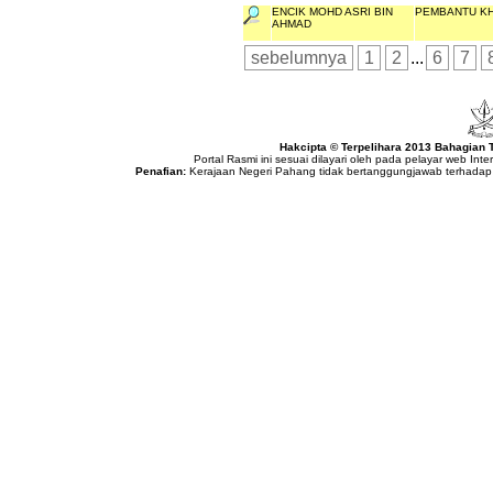
ENCIK MOHD ASRI BIN
PEMBANTU KH
AHMAD
sebelumnya
1
2
...
6
7
Hakcipta © Terpelihara 2013 Bahagian
Portal Rasmi ini sesuai dilayari oleh pada pelayar web Int
Penafian:
Kerajaan Negeri Pahang tidak bertanggungjawab terhadap 