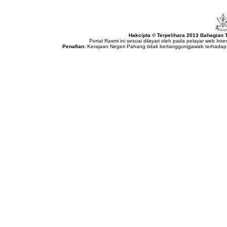
Hakcipta © Terpelihara 2013 Bahagian
Portal Rasmi ini sesuai dilayari oleh pada pelayar web Int
Penafian:
Kerajaan Negeri Pahang tidak bertanggungjawab terhadap 