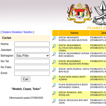
PEJABAT D
[
Sistem Direktori Telefon
]
Nama
Jaw
Carian
ENCIK MUHAMAD
PEMBANTU K
KHIRILLAH BIN MUSTAFA
(PEMBANTU 
Nama
ENCIK MUHAMMAD
PEMBANTU K
ALIYASA BIN ABDUL
(PEMBANTU 
Jawatan
JAMAL
ENCIK MUHAMMAD IKRAM
PEMBANTU K
Bahagian
BIN HAMDAN
(PENGHANTAR
No Tel
ENCIK MUHAMMAD
PEMBANTU K
KHAIRULNIZAM BIN RAMLI
No Faks
ENCIK NOR ADZRUL HAFIZ
PEMBANTU K
BIN NUZI
(PEMBANTU 
Emel
PUAN NOR AMIZA BINTI
PEMBANTU K
AZMAN
(PEMBANTU 
PUAN NURSHAFIKA BINTI
PEMBANTU K
MOHAMAD ISMAIL
(PEMBANTU 
"
Mudah, Cepat, Telus
"
ENCIK RAMIZAL BIN
PEMBANTU K
ROHILAN
(PEMBANTU 
Dikemaskini pada 07/08/2026
ENCIK REDZUAN BIN MAT
PEMBANTU K
JIDIN
(PEMANDU K