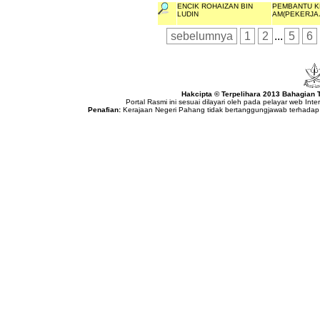
ENCIK ROHAIZAN BIN
PEMBANTU K
LUDIN
AM(PEKERJA
sebelumnya
1
2
...
5
6
Hakcipta © Terpelihara 2013 Bahagian
Portal Rasmi ini sesuai dilayari oleh pada pelayar web Int
Penafian:
Kerajaan Negeri Pahang tidak bertanggungjawab terhadap 