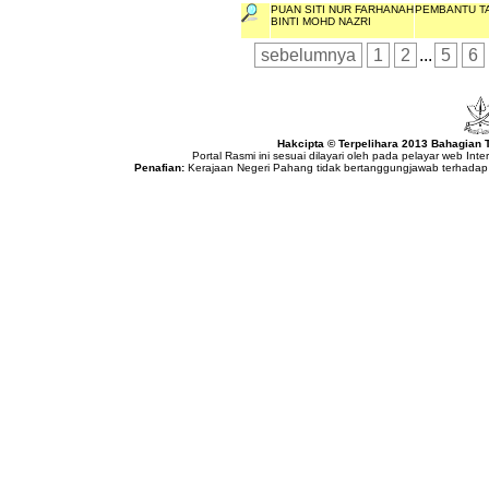
PUAN SITI NUR FARHANAH
PEMBANTU TA
BINTI MOHD NAZRI
sebelumnya
1
2
...
5
6
Hakcipta © Terpelihara 2013 Bahagian
Portal Rasmi ini sesuai dilayari oleh pada pelayar web Int
Penafian:
Kerajaan Negeri Pahang tidak bertanggungjawab terhadap 