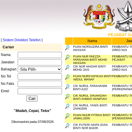
PEJABAT D
[
Sistem Direktori Telefon
]
Nama
Jaw
Carian
PUAN NORSUZIRA BINTI
PEMBANTU TA
HASSAN
GRED N19
Nama
PUAN NUR FAEZZA
PEMBANTU S
FARAHANA BINTI MOHD
PEJABAT
Jawatan
HASSAN
CIK NUR HAIDAR BINTI
PEMBANTU TA
Bahagian
MOHD JAIS
GRED N19
No Tel
PUAN NURSYAFIKAH BINTI
PEMBANTU TA
ABDUL MANAF
No Faks
CIK NURUL FARAHANIM
PEMBANTU T
BINTI AZIZ
(PERKERANIA
Emel
CIK NURUL SHUHADAH
PEMBANTU TA
BINTI AHMAD HANIFIAH
CIK NURUL YANIS BINTI
PEMBANTU TA
ZAINUDIN
"
Mudah, Cepat, Telus
"
PUAN NUUR FITRAH BINTI
PEMBANTU T
JAMALUDIN
(PENGKERANI
Dikemaskini pada 07/08/2026
CIK PUTERI HAIFA IZIAN
PEMBANTU TA
BINTI NOR BAKRI