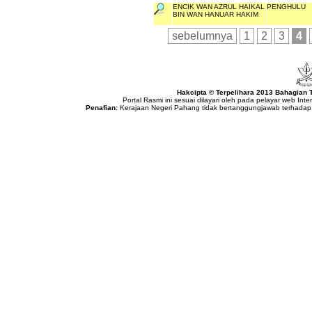
ENCIK WAN AZRUL HAIKAL
PENGHULU
BIN WAN HANUAR HAKIM
sebelumnya
1
2
3
4
Hakcipta © Terpelihara 2013 Bahagian
Portal Rasmi ini sesuai dilayari oleh pada pelayar web Int
Penafian:
Kerajaan Negeri Pahang tidak bertanggungjawab terhadap 