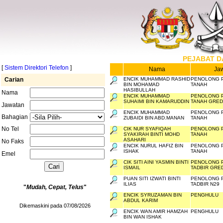
PEJABAT D
[
Sistem Direktori Telefon
]
Nama
Ja
Carian
ENCIK MUHAMMAD RASHID
PENOLONG 
BIN MOHAMAD
TANAH
HASIBULLAH
Nama
ENCIK MUHAMMAD
PENOLONG 
SUHAIMI BIN KAMARUDDIN
TANAH GRED
Jawatan
ENCIK MUHAMMAD
PENOLONG 
Bahagian
ZUBAIDI BIN ABD.MANAN
TANAH
No Tel
CIK NUR SYAFIQAH
PENOLONG 
SYAKIRAH BINTI MOHD
TANAH
ASAHARI
No Faks
ENCIK NURUL HAFIZ BIN
PENOLONG 
ISHAK
TANAH
Emel
CIK SITI AINI YASMIN BINTI
PENOLONG 
ISMAIL
TADBIR GRE
PUAN SITI IZWATI BINTI
PENOLONG 
ILIAS
TADBIR N29
"
Mudah, Cepat, Telus
"
ENCIK SYRUZAMAN BIN
PENGHULU
ABDUL KARIM
Dikemaskini pada 07/08/2026
ENCIK WAN AMIR HAMZAH
PENGHULU
BIN WAN ISHAK