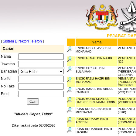
PEJABAT DA
[
Sistem Direktori Telefon
]
Nama
Carian
ENCIK A'BDUL A'ZIZ BIN
PEMBANTU T
MOHAMAD
Nama
ENCIK AKMAL BIN NAJIB
PEMBANTU T
N22
Jawatan
ENCIK FARIZAL BIN
PEMBANTU 
Bahagian
SULAIMAN
(PERKERAN
GRED N19
No Tel
ENCIK FAZLI HAZRI BIN
PEMBANTU 
MOHAMAD
(PERKERANI
GRED N22
No Faks
ENCIK ISMAIL BIN ABDUL
KETUA PEM
RAHMAN
(P/O) GRED
Emel
ENCIK MOHD KHAIRUL
PEMBANTU 
HAFIZEE BIN JAMALUDDIN
(PERKERAN
PUAN NORZALINA BINTI
PEMBANTU T
MUSTAZAR
(KUP)
"
Mudah, Cepat, Telus
"
PUAN NORAAIM BINTI
PEMBANTU 
ARIFFIN
(KEWANGAN
Dikemaskini pada 07/08/2026
PUAN ROHANIDAH BINTI
PEMBANTU 
HASHIM
(KEWANGAN