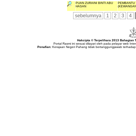
PUAN ZURAINI BINTI ABU
PEMBANTU 
HASAN
(KEWANGAN
sebelumnya
1
2
3
4
Hakcipta © Terpelihara 2013 Bahagian
Portal Rasmi ini sesuai dilayari oleh pada pelayar web Int
Penafian:
Kerajaan Negeri Pahang tidak bertanggungjawab terhadap 