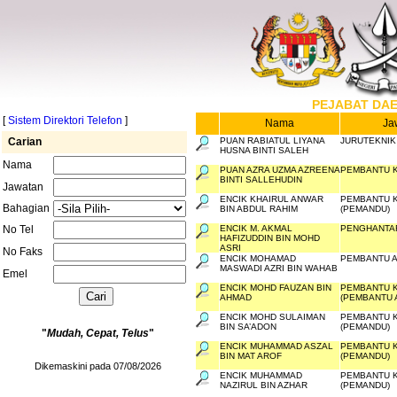
PEJABAT DA
[
Sistem Direktori Telefon
]
Nama
Ja
Carian
PUAN RABIATUL LIYANA
JURUTEKNI
HUSNA BINTI SALEH
Nama
PUAN AZRA UZMA AZREENA
PEMBANTU K
BINTI SALLEHUDIN
Jawatan
ENCIK KHAIRUL ANWAR
PEMBANTU K
Bahagian
BIN ABDUL RAHIM
(PEMANDU)
No Tel
ENCIK M. AKMAL
PENGHANTA
HAFIZUDDIN BIN MOHD
ASRI
No Faks
ENCIK MOHAMAD
PEMBANTU 
MASWADI AZRI BIN WAHAB
Emel
ENCIK MOHD FAUZAN BIN
PEMBANTU K
AHMAD
(PEMBANTU 
ENCIK MOHD SULAIMAN
PEMBANTU K
BIN SA’ADON
(PEMANDU)
"
Mudah, Cepat, Telus
"
ENCIK MUHAMMAD ASZAL
PEMBANTU K
BIN MAT AROF
(PEMANDU)
Dikemaskini pada 07/08/2026
ENCIK MUHAMMAD
PEMBANTU K
NAZIRUL BIN AZHAR
(PEMANDU)