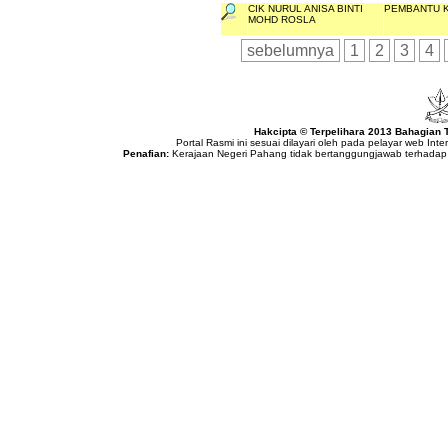
CIK NURUL ANISA BINTI
PEMBANTU K
MOHD ROSLA
sebelumnya
1
2
3
4
Hakcipta © Terpelihara 2013 Bahagian
Portal Rasmi ini sesuai dilayari oleh pada pelayar web Int
Penafian:
Kerajaan Negeri Pahang tidak bertanggungjawab terhadap 