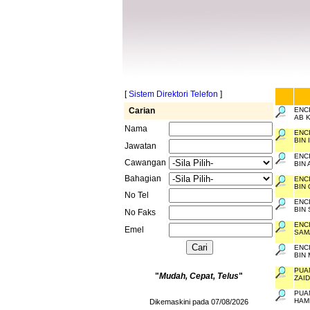
[
Sistem Direktori Telefon
]
Carian
ENC
AB 
Nama
ENC
BIN 
Jawatan
ENC
Cawangan
BIN
Bahagian
ENC
BIN
No Tel
ENC
BIN
No Faks
ENCI
Emel
SAM
ENC
BIN
PUA
"
Mudah, Cepat, Telus
"
ZAID
PUA
HAM
Dikemaskini pada 07/08/2026