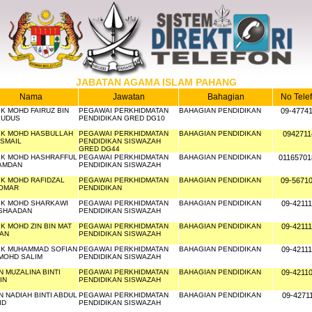
JABATAN AGAMA ISLAM PAHANG
Nama
Jawatan
Bahagian
No Tele
IK MOHD FAIRUZ BIN
PEGAWAI PERKHIDMATAN
BAHAGIAN PENDIDIKAN
09-4774
KUDUS
PENDIDIKAN GRED DG10
IK MOHD HASBULLAH
PEGAWAI PERKHIDMATAN
BAHAGIAN PENDIDIKAN
0942711
ISMAIL
PENDIDIKAN SISWAZAH
GRED DG44
IK MOHD HASHRAFFUL
PEGAWAI PERKHIDMATAN
BAHAGIAN PENDIDIKAN
01165701
 AMDAN
PENDIDIKAN SISWAZAH
IK MOHD RAFIDZAL
PEGAWAI PERKHIDMATAN
BAHAGIAN PENDIDIKAN
09-5671
 OMAR
PENDIDIKAN
IK MOHD SHARKAWI
PEGAWAI PERKHIDMATAN
BAHAGIAN PENDIDIKAN
09-4211
 SHAADAN
PENDIDIKAN SISWAZAH
K MOHD ZIN BIN MAT
PEGAWAI PERKHIDMATAN
BAHAGIAN PENDIDIKAN
09-4211
AN
PENDIDIKAN SISWAZAH
IK MUHAMMAD SOFIAN
PEGAWAI PERKHIDMATAN
BAHAGIAN PENDIDIKAN
09-4211
 MOHD SALIM
PENDIDIKAN SISWAZAH
N MUZALINA BINTI
PEGAWAI PERKHIDMATAN
BAHAGIAN PENDIDIKAN
09-4211
IN
PENDIDIKAN SISWAZAH
N NADIAH BINTI ABDUL
PEGAWAI PERKHIDMATAN
BAHAGIAN PENDIDIKAN
09-4271
ID
PENDIDIKAN SISWAZAH