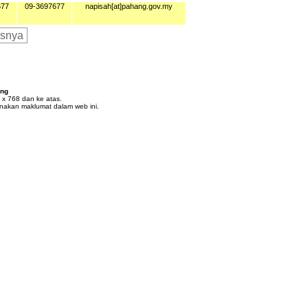
677
09-3697677
napisah[at]pahang.gov.my
usnya
ang
4 x 768 dan ke atas.
nakan maklumat dalam web ini.