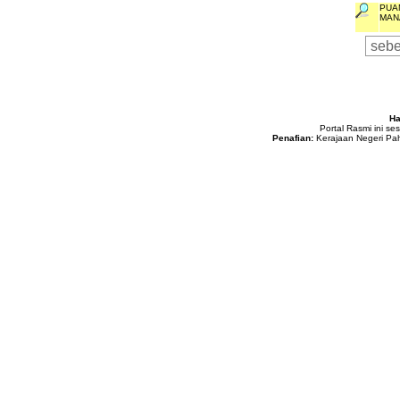
PUA
MAN
seb
Ha
Portal Rasmi ini se
Penafian:
Kerajaan Negeri Pah