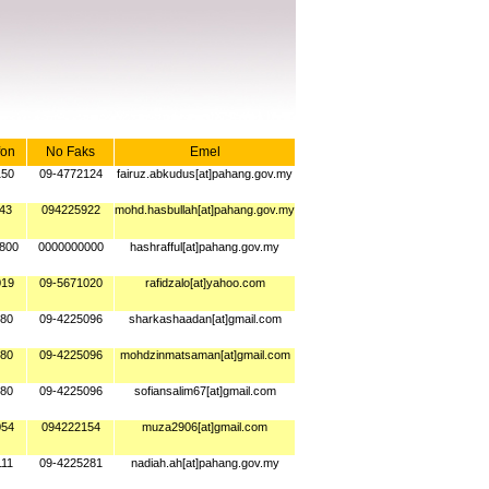
fon
No Faks
Emel
150
09-4772124
fairuz.abkudus[at]pahang.gov.my
43
094225922
mohd.hasbullah[at]pahang.gov.my
800
0000000000
hashrafful[at]pahang.gov.my
019
09-5671020
rafidzalo[at]yahoo.com
180
09-4225096
sharkashaadan[at]gmail.com
180
09-4225096
mohdzinmatsaman[at]gmail.com
180
09-4225096
sofiansalim67[at]gmail.com
054
094222154
muza2906[at]gmail.com
111
09-4225281
nadiah.ah[at]pahang.gov.my