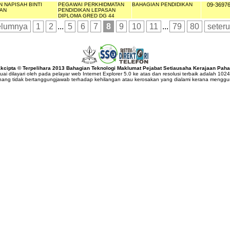
N NAPISAH BINTI
PEGAWAI PERKHIDMATAN
BAHAGIAN PENDIDIKAN
09-3697
AN
PENDIDIKAN LEPASAN
DIPLOMA GRED DG 44
elumnya
1
2
...
5
6
7
8
9
10
11
...
79
80
seter
kcipta © Terpelihara 2013 Bahagian Teknologi Maklumat Pejabat Setiausaha Kerajaan Pah
suai dilayari oleh pada pelayar web Internet Explorer 5.0 ke atas dan resolusi terbaik adalah 102
ang tidak bertanggungjawab terhadap kehilangan atau kerosakan yang dialami kerana menggu