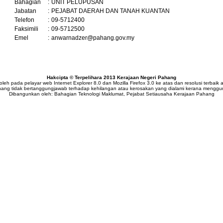
Bahagian
:
UNIT PELUPUSAN
Jabatan
:
PEJABAT DAERAH DAN TANAH KUANTAN
Telefon
:
09-5712400
Faksimili
:
09-5712500
Emel
:
anwarnadzer@pahang.gov.my
Hakcipta © Terpelihara 2013 Kerajaan Negeri Pahang
i oleh pada pelayar web Internet Explorer 8.0 dan Mozilla Firefox 3.0 ke atas dan resolusi terbai
hang tidak bertanggungjawab terhadap kehilangan atau kerosakan yang dialami kerana menggu
Dibangunkan oleh: Bahagian Teknologi Maklumat, Pejabat Setiausaha Kerajaan Pahang