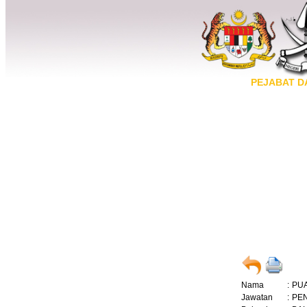
PEJABAT D
Nama
:
PUA
Jawatan
:
PEN