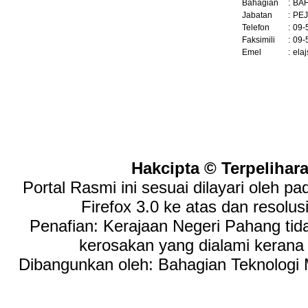
Bahagian
:
BA
Jabatan
:
PE
Telefon
:
09-
Faksimili
:
09-
Emel
:
ela
Hakcipta © Terpelihar
Portal Rasmi ini sesuai dilayari oleh p
Firefox 3.0 ke atas dan resolus
Penafian: Kerajaan Negeri Pahang tid
kerosakan yang dialami keran
Dibangunkan oleh: Bahagian Teknologi