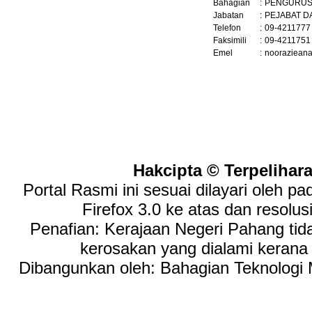
Bahagian
:
PENGURUS
Jabatan
:
PEJABAT D
Telefon
:
09-4211777
Faksimili
:
09-4211751
Emel
:
nooraziean
Hakcipta © Terpelihar
Portal Rasmi ini sesuai dilayari oleh p
Firefox 3.0 ke atas dan resolus
Penafian: Kerajaan Negeri Pahang tid
kerosakan yang dialami keran
Dibangunkan oleh: Bahagian Teknologi