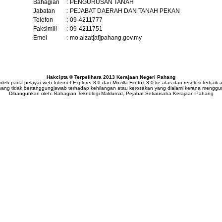
Bahagian
:
PENGURUSAN TANAH
Jabatan
:
PEJABAT DAERAH DAN TANAH PEKAN
Telefon
:
09-4211777
Faksimili
:
09-4211751
Emel
:
mo.aizat[at]pahang.gov.my
Hakcipta © Terpelihara 2013 Kerajaan Negeri Pahang
i oleh pada pelayar web Internet Explorer 8.0 dan Mozilla Firefox 3.0 ke atas dan resolusi terbai
hang tidak bertanggungjawab terhadap kehilangan atau kerosakan yang dialami kerana menggu
Dibangunkan oleh: Bahagian Teknologi Maklumat, Pejabat Setiausaha Kerajaan Pahang