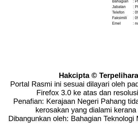
Bahagian
:
P
Jabatan
:
P
Telefon
:
0
Faksimili
:
0
Emel
:
n
Hakcipta © Terpelihar
Portal Rasmi ini sesuai dilayari oleh p
Firefox 3.0 ke atas dan resolus
Penafian: Kerajaan Negeri Pahang tid
kerosakan yang dialami keran
Dibangunkan oleh: Bahagian Teknologi