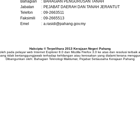
Bahagian
:
BAHAGIAN PENGURUSAN TANAH
Jabatan
:
PEJABAT DAERAH DAN TANAH JERANTUT
Telefon
:
09-2663511
Faksimili
:
09-2665513
Emel
:
a.rasidi@pahang.gov.my
Hakcipta © Terpelihara 2013 Kerajaan Negeri Pahang
i oleh pada pelayar web Internet Explorer 8.0 dan Mozilla Firefox 3.0 ke atas dan resolusi terbai
hang tidak bertanggungjawab terhadap kehilangan atau kerosakan yang dialami kerana menggu
Dibangunkan oleh: Bahagian Teknologi Maklumat, Pejabat Setiausaha Kerajaan Pahang