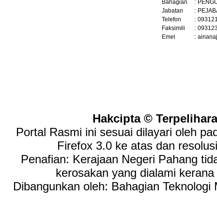
Bahagian
:
PENG
Jabatan
:
PEJAB
Telefon
:
09312
Faksimili
:
09312
Emel
:
ainana
Hakcipta © Terpelihar
Portal Rasmi ini sesuai dilayari oleh p
Firefox 3.0 ke atas dan resolus
Penafian: Kerajaan Negeri Pahang tid
kerosakan yang dialami keran
Dibangunkan oleh: Bahagian Teknologi