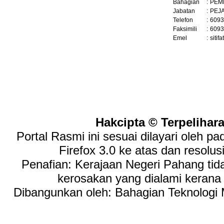
Bahagian
:
PEM
Jabatan
:
PEJ
Telefon
:
6093
Faksimili
:
6093
Emel
:
siti
Hakcipta © Terpelihar
Portal Rasmi ini sesuai dilayari oleh p
Firefox 3.0 ke atas dan resolus
Penafian: Kerajaan Negeri Pahang tid
kerosakan yang dialami keran
Dibangunkan oleh: Bahagian Teknologi