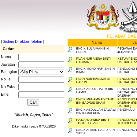
PEJABAT DAE
[
Sistem Direktori Telefon
]
Nama
Ja
Carian
ENCIK SULAIMAN BIN
PEGAWAI D
HUSIN
JERANTUT
Nama
PUAN NUR AIENA BINTI
KETUA PEN
OTHMAN
DAERAH (TA
Jawatan
ENCIK MOHD HAFIIZH BIN
PENOLONG 
Bahagian
ISMAIL
DAERAH
No Tel
PUAN NUR HASLIZA BT
PENOLONG 
HARUN
DAERAH (PE
No Faks
ENCIK ABDUL HALIM BIN
PENOLONG 
HAMID
DAERAH (P
Emel
DAERAH)
ENCIK MUHAMMAD RAUF
PENOLONG 
BIN BADRUS SHAM
DAERAH (P
DAERAH)
ENCIK ABDULLAH ZAWAWI
PENGHULU
BIN KAMALUDIN
"
Mudah, Cepat, Telus
"
HAJJAH AZWINA BINTI
PENOLONG 
TOHALUS, PKT.
TEKNOLOGI
Dikemaskini pada 07/08/2026
ENCIK AHMAD RASIDI BIN
PENOLONG 
SIDEK