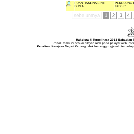
PUAN HASLINA BINTI
PENOLONG 
DUNIA
TADBIR
sebelumnya
1
2
3
4
Hakcipta © Terpelihara 2013 Bahagian
Portal Rasmi ini sesuai dilayari oleh pada pelayar web Int
Penafian:
Kerajaan Negeri Pahang tidak bertanggungjawab terhadap 