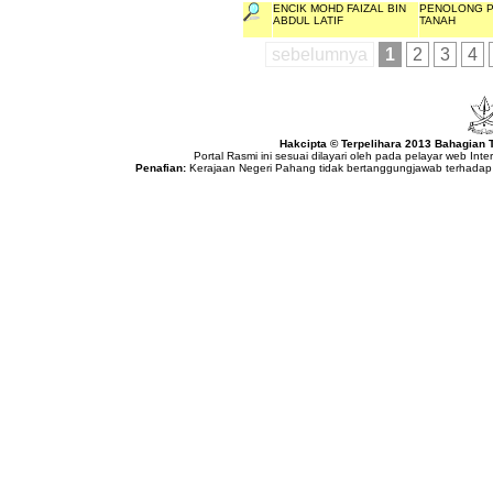
ENCIK MOHD FAIZAL BIN
PENOLONG 
ABDUL LATIF
TANAH
sebelumnya
1
2
3
4
Hakcipta © Terpelihara 2013 Bahagian
Portal Rasmi ini sesuai dilayari oleh pada pelayar web Int
Penafian:
Kerajaan Negeri Pahang tidak bertanggungjawab terhadap 