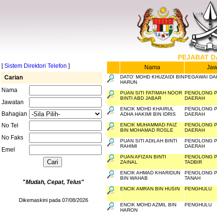
PEJABAT D
[
Sistem Direktori Telefon
]
Nama
Jaw
Carian
DATO' MOHD KHUZAIDI BIN
PEGAWAI DA
HARUN
Nama
PUAN SITI FATIMAH NOOR
PENOLONG 
BINTI ABD JABAR
DAERAH
Jawatan
ENCIK MOHD KHAIRUL
PENOLONG 
Bahagian
ADHA HAKIMI BIN IDRIS
DAERAH
No Tel
ENCIK MUHAMMAD FAIZ
PENOLONG 
BIN MOHAMAD ROSLE
DAERAH
No Faks
PUAN SITI ADILAH BINTI
PENOLONG 
RAHIMI
DAERAH
Emel
PUAN AFIZAN BINTI
PENOLONG 
ZAINAL
TADBIR
ENCIK AHMAD KHARIDUN
PENOLONG 
BIN WAHAB
TANAH
"
Mudah, Cepat, Telus
"
ENCIK AMRAN BIN HUSIN
PENGHULU
Dikemaskini pada 07/08/2026
ENCIK MOHD AZMIL BIN
PENGHULU
HARON